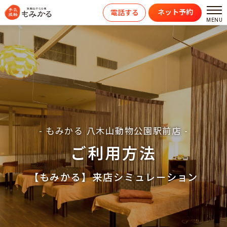
ネット予約
電話する
- もみかる 八木山動物公園駅前店 -
ご利用方法
【もみかる】来店シミュレーション