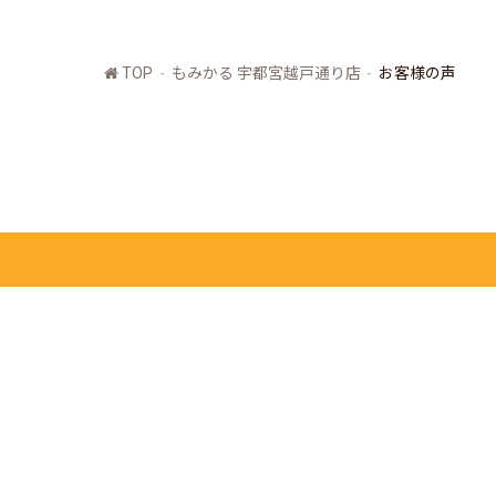
TOP
もみかる 宇都宮越戸通り店
お客様の声
もみかる本部
全国店舗一覧
求人募集
フランチャイズ募集