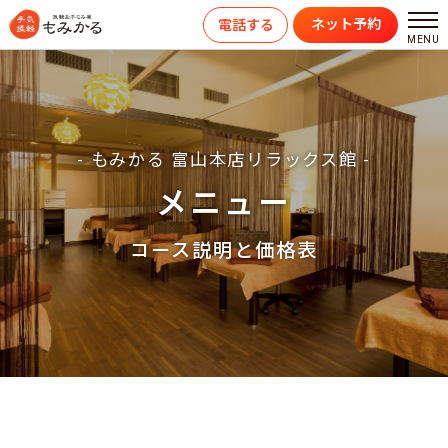
ネット予約
電話する
- もみかる 富山本店リラックス館 -
メニュー
コース説明と価格表