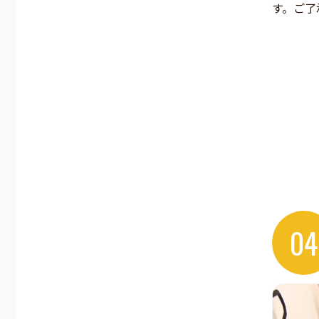
す。ご了
04