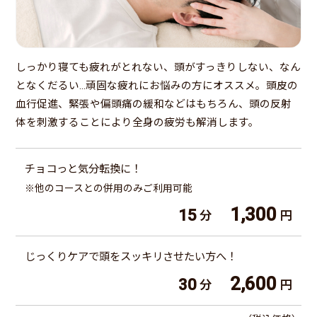
しっかり寝ても疲れがとれない、頭がすっきりしない、なん
となくだるい…頑固な疲れにお悩みの方にオススメ。頭皮の
血行促進、緊張や偏頭痛の緩和などはもちろん、頭の反射
体を刺激することにより全身の疲労も解消します。
チョコっと気分転換に！
※他のコースとの併用のみご利用可能
1,300
15
分
円
じっくりケアで頭をスッキリさせたい方へ！
2,600
30
分
円