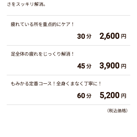
さをスッキリ解消。
疲れている所を重点的にケア！
2,600
30
分
円
足全体の疲れをじっくり解消！
3,900
45
分
円
もみかる定番コース！全身くまなく丁寧に！
5,200
60
分
円
（税込価格）