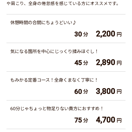
や肩こり、全身の倦怠感を感じている方にオススメです。
休憩時間の合間にちょうどいい♪
2,200
30
分
円
気になる箇所を中心にじっくり揉みほぐし！
2,890
45
分
円
もみかる定番コース！全身くまなく丁寧に！
3,800
60
分
円
60分じゃちょっと物足りない貴方におすすめ！
4,700
75
分
円