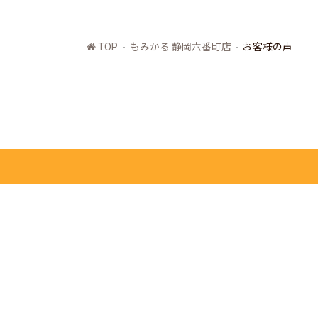
TOP
もみかる 静岡六番町店
お客様の声
もみかる本部
全国店舗一覧
求人募集
フランチャイズ募集