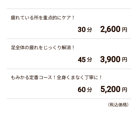
疲れている所を重点的にケア！
2,600
30
分
円
足全体の疲れをじっくり解消！
3,900
45
分
円
もみかる定番コース！全身くまなく丁寧に！
5,200
60
分
円
（税込価格）