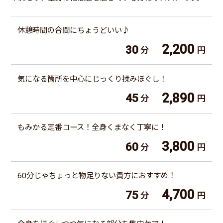
休憩時間の合間にちょうどいい♪
2,200
30
分
円
気になる箇所を中心にじっくり揉みほぐし！
2,890
45
分
円
もみかる定番コース！全身くまなく丁寧に！
3,800
60
分
円
60分じゃちょっと物足りない貴方におすすめ！
4,700
75
分
円