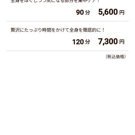
全身をほぐしつつ気になる部分を集中ケア！
5,600
90
分
円
贅沢にたっぷり時間をかけて全身を徹底的に！
7,300
120
分
円
（税込価格）