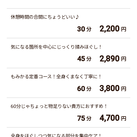
休憩時間の合間にちょうどいい♪
2,200
30
分
円
気になる箇所を中心にじっくり揉みほぐし！
2,890
45
分
円
もみかる定番コース！全身くまなく丁寧に！
3,800
60
分
円
60分じゃちょっと物足りない貴方におすすめ！
4,700
75
分
円
全身をほぐしつつ気になる部分を集中ケア！