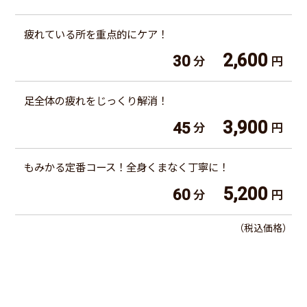
疲れている所を重点的にケア！
2,600
30
分
円
足全体の疲れをじっくり解消！
3,900
45
分
円
もみかる定番コース！全身くまなく丁寧に！
5,200
60
分
円
（税込価格）