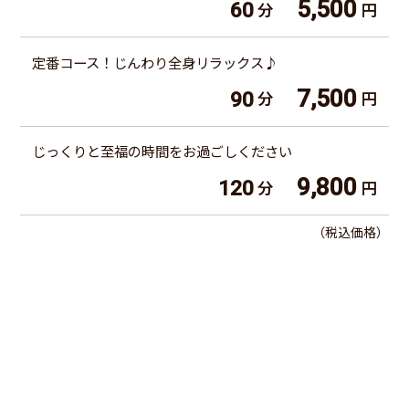
5,500
60
分
円
定番コース！じんわり全身リラックス♪
7,500
90
分
円
じっくりと至福の時間をお過ごしください
9,800
120
分
円
（税込価格）