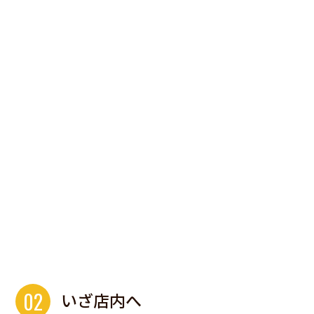
02
いざ店内へ