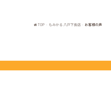
TOP
もみかる 八戸下長店
お客様の声
もみかる本部
全国店舗一覧
求人募集