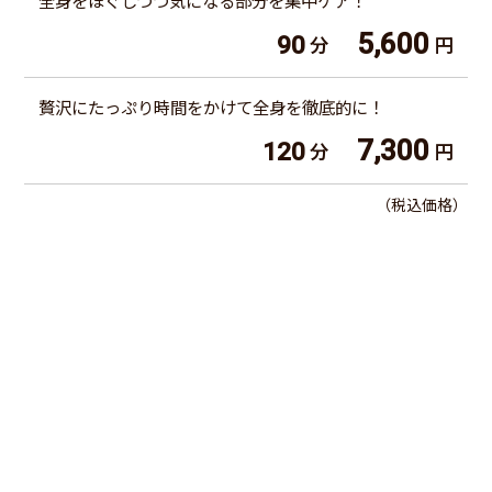
全身をほぐしつつ気になる部分を集中ケア！
5,600
90
分
円
贅沢にたっぷり時間をかけて全身を徹底的に！
7,300
120
分
円
（税込価格）