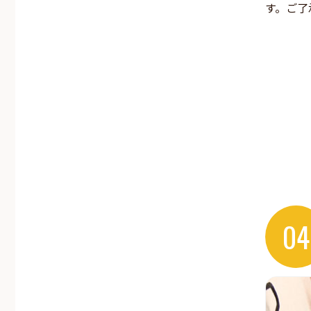
す。ご了
04