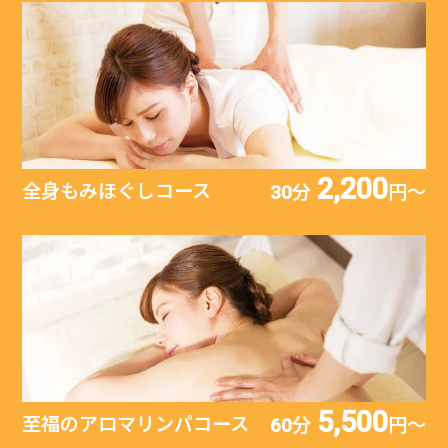
2,200
全身もみほぐしコース
30分
円〜
5,500
至福のアロマリンパコース
60分
円〜