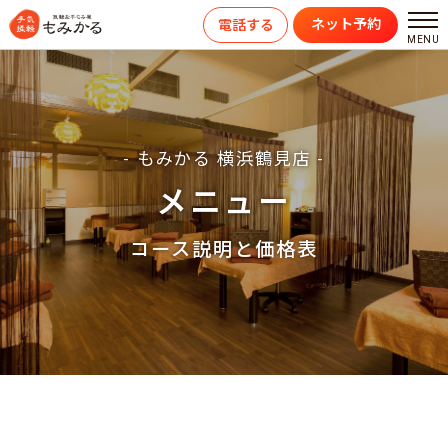
ネット予約
電話する
- もみかる 横浜鶴見店 -
メニュー
コース説明と価格表