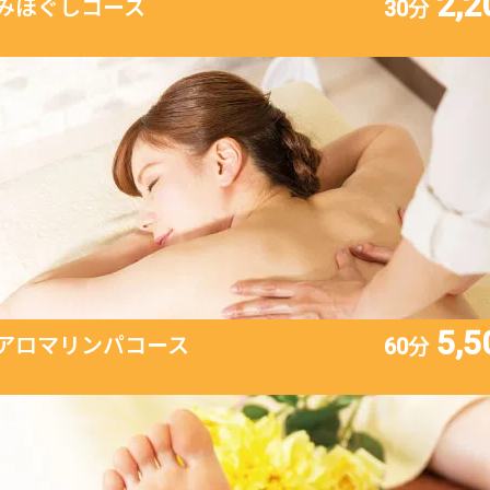
2,2
みほぐしコース
30分
5,5
アロマリンパコース
60分