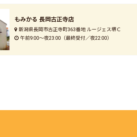
もみかる 長岡古正寺店
新潟県長岡市古正寺町363番地 ルージェス堺Ｃ
午前9:00〜夜23:00（最終受付／夜22:00）