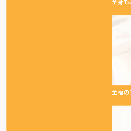
全身も
至福の