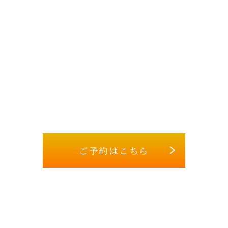
ご予約はこちら