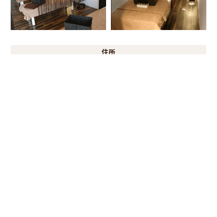
住所
愛知県高浜市屋敷町1-1-14
営業時間
午前9:00〜深夜0:00（最終受付／夜23:00）
駐車場
SNS
ご予約
ご予約は「お電話」か「ネット予約」から
0566-52-3153
TEL.