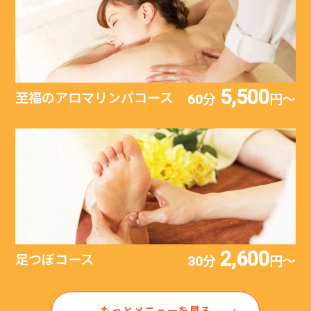
5,500
至福のアロマリンパコース
60分
円〜
2,600
足つぼコース
30分
円〜